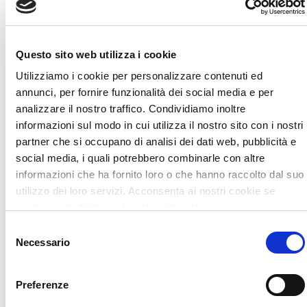
← Previous Post
Next Post →
Questo sito web utilizza i cookie
Utilizziamo i cookie per personalizzare contenuti ed
annunci, per fornire funzionalità dei social media e per
analizzare il nostro traffico. Condividiamo inoltre
informazioni sul modo in cui utilizza il nostro sito con i nostri
partner che si occupano di analisi dei dati web, pubblicità e
social media, i quali potrebbero combinarle con altre
informazioni che ha fornito loro o che hanno raccolto dal suo
ULTIME NOTIZIE E CURIOSITÀ
utilizzo dei loro servizi. Acconsenta ai nostri cookie se
continua ad utilizzare il nostro sito web.
Allenamento in Gravidanza
Selezione
BIA 101 Anniversary Edition
Necessario
del
consenso
Test Neuromuscolare di precisione
Preferenze
Osteopatia Pediatrica