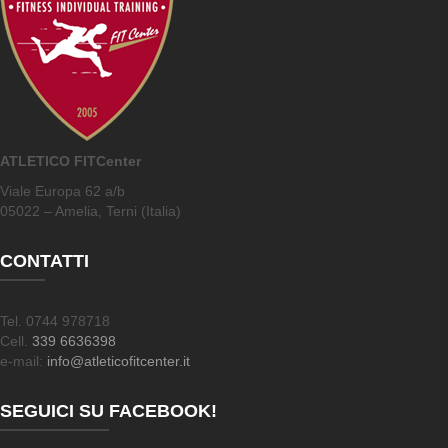
ATLETICO FITCenter
Viale Europa 62 a/b
05022 – Amelia, Terni (Italia)
CONTATTI
Tel. 0744 978718
Cell.
339 6636398
e-mail:
info@atleticofitcenter.it
SEGUICI SU FACEBOOK!