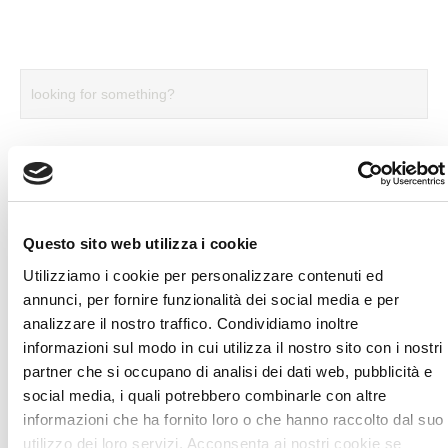
ULTIME NOTIZIE E CURIOSITÀ
Allenamento in Gravidanza
Questo sito web utilizza i cookie
BIA 101 Anniversary Edition
Utilizziamo i cookie per personalizzare contenuti ed
Test Neuromuscolare di precisione
annunci, per fornire funzionalità dei social media e per
analizzare il nostro traffico. Condividiamo inoltre
Osteopatia Pediatrica
informazioni sul modo in cui utilizza il nostro sito con i nostri
Cosa può curare l’osteopatia
partner che si occupano di analisi dei dati web, pubblicità e
social media, i quali potrebbero combinarle con altre
informazioni che ha fornito loro o che hanno raccolto dal suo
SEGUICI SU FACEBOOK!
utilizzo dei loro servizi. Acconsenta ai nostri cookie se