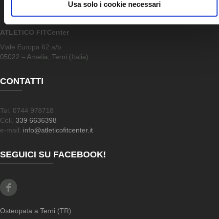
Usa solo i cookie necessari
ATLETICO FITCenter
Viale Europa 62 a/b
05022 – Amelia, Terni (Italia)
CONTATTI
Tel. 0744 978718
Cell.
339 6636398
e-mail:
info@atleticofitcenter.it
SEGUICI SU FACEBOOK!
Facebook
Osteopata a Terni (TR)