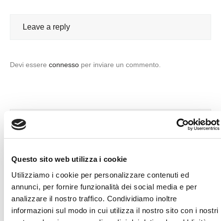
Leave a reply
Devi essere
connesso
per inviare un commento.
ULTIME NOTIZIE E CURIOSITÀ
Questo sito web utilizza i cookie
Utilizziamo i cookie per personalizzare contenuti ed
Allenamento in Gravidanza
annunci, per fornire funzionalità dei social media e per
analizzare il nostro traffico. Condividiamo inoltre
BIA 101 Anniversary Edition
informazioni sul modo in cui utilizza il nostro sito con i nostri
Test Neuromuscolare di precisione